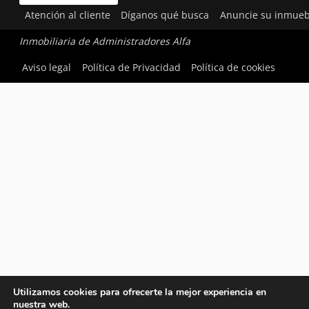
Atención al cliente
Díganos qué busca
Anuncie su inmueb
Inmobiliaria de Administradores Alfa
Aviso legal
Política de Privacidad
Política de cookies
Utilizamos cookies para ofrecerte la mejor experiencia en
nuestra web.