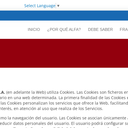
Select Language
▼
INICIO
¿POR QUÉ ALFA?
DEBE SABER
FRA
.A.
(en adelante la Web) utiliza Cookies. Las Cookies son ficheros
ario en una web determinada. La primera finalidad de las Cookies es
las Cookies personalizan los servicios que ofrece la Web, facilitan
erés, en atención al uso que realiza de los Servicios.
áximo la navegación del usuario. Las Cookies se asocian únicamente
ducir datos personales del usuario. El usuario podrá configurar s