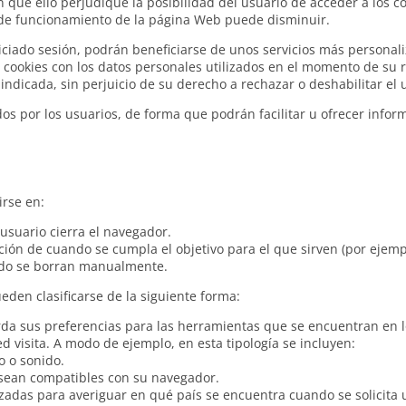
in que ello perjudique la posibilidad del usuario de acceder a los 
 de funcionamiento de la página Web puede disminuir.
iciado sesión, podrán beneficiarse de unos servicios más personaliz
 cookies con los datos personales utilizados en el momento de su r
indicada, sin perjuicio de su derecho a rechazar o deshabilitar el 
dos por los usuarios, de forma que podrán facilitar u ofrecer info
rse en:
usuario cierra el navegador.
ción de cuando se cumpla el objetivo para el que sirven (por ejemp
ando se borran manualmente.
eden clasificarse de la siguiente forma:
rda sus preferencias para las herramientas que se encuentran en lo
ed visita. A modo de ejemplo, en esta tipología se incluyen:
o o sonido.
 sean compatibles con su navegador.
lizadas para averiguar en qué país se encuentra cuando se solicita u