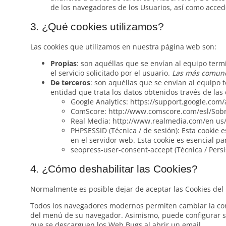
de los navegadores de los Usuarios, así como accede
3. ¿Qué cookies utilizamos?
Las cookies que utilizamos en nuestra página web son:
Propias
: son aquéllas que se envían al equipo term
el servicio solicitado por el usuario.
Las más comune
De terceros
: son aquéllas que se envían al equipo 
entidad que trata los datos obtenidos través de la
Google Analytics: https://support.google.com
ComScore: http://www.comscore.com/esl/Sobre
Real Media: http://www.realmedia.com/en us/p
PHPSESSID (Técnica / de sesión): Esta cookie
en el servidor web. Esta cookie es esencial p
seopress-user-consent-accept (Técnica / Persis
4. ¿Cómo deshabilitar las Cookies?
Normalmente es posible dejar de aceptar las Cookies del n
Todos los navegadores modernos permiten cambiar la con
del menú de su navegador. Asimismo, puede configurar su
que se descarguen los Web Bugs al abrir un email.