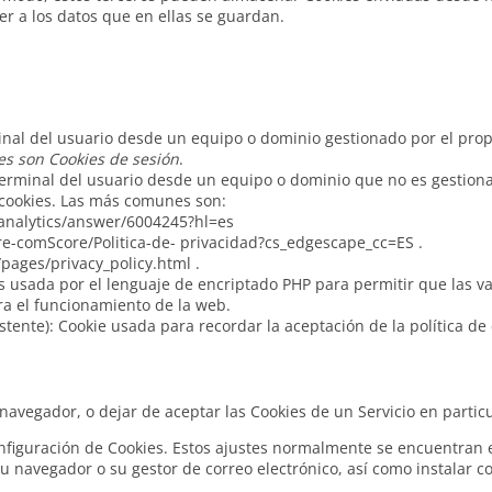
r a los datos que en ellas se guardan.
inal del usuario desde un equipo o dominio gestionado por el propi
s son Cookies de sesión
.
terminal del usuario desde un equipo o dominio que no es gestionad
s cookies. Las más comunes son:
/analytics/answer/6004245?hl=es
-comScore/Politica-de- privacidad?cs_edgescape_cc=ES .
ages/privacy_policy.html .
 es usada por el lenguaje de encriptado PHP para permitir que las 
ara el funcionamiento de la web.
tente): Cookie usada para recordar la aceptación de la política de 
avegador, o dejar de aceptar las Cookies de un Servicio en particu
figuración de Cookies. Estos ajustes normalmente se encuentran e
 navegador o su gestor de correo electrónico, así como instalar c