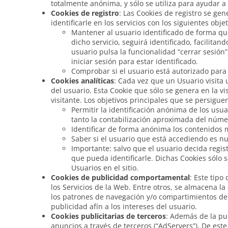
totalmente anónima, y sólo se utiliza para ayudar a 
Cookies de registro
: Las Cookies de registro se gen
identificarle en los servicios con los siguientes objet
Mantener al usuario identificado de forma que
dicho servicio, seguirá identificado, facilitan
usuario pulsa la funcionalidad “cerrar sesión”
iniciar sesión para estar identificado.
Comprobar si el usuario está autorizado para 
Cookies analíticas
: Cada vez que un Usuario visita
del usuario. Esta Cookie que sólo se genera en la vi
visitante. Los objetivos principales que se persigue
Permitir la identificación anónima de los usua
tanto la contabilización aproximada del númer
Identificar de forma anónima los contenidos má
Saber si el usuario que está accediendo es nue
Importante: salvo que el usuario decida regis
que pueda identificarle. Dichas Cookies sólo s
Usuarios en el sitio.
Cookies de publicidad comportamental
: Este tip
los Servicios de la Web. Entre otros, se almacena la
los patrones de navegación y/o compartimientos del
publicidad afín a los intereses del usuario.
Cookies publicitarias de terceros
: Además de la pub
anuncios a través de terceros (“AdServers”). De es