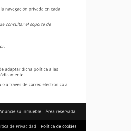
e la navegación privada en cada
e consultar el soporte de
or
.
de adaptar dicha política a las
riódicamente.
o a través de correo electrónico a
Anuncie su inmueble
Área reservada
lítica de Privacidad
Política de cookies