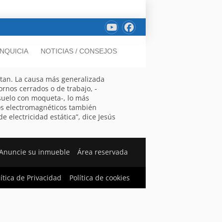
NQUICIA
NOTICIAS / CONSEJOS
itan. La causa más generalizada
rnos cerrados o de trabajo, -
suelo con moqueta-, lo más
os electromagnéticos también
e electricidad estática”, dice Jesús
Anuncie su inmueble
Área reservada
lítica de Privacidad
Política de cookies