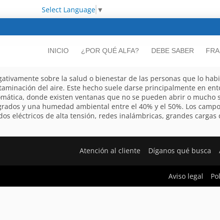
Select Language
▼
INICIO
¿POR QUÉ ALFA?
DEBE SABER
FRA
ativamente sobre la salud o bienestar de las personas que lo hab
taminación del aire. Este hecho suele darse principalmente en ento
omática, donde existen ventanas que no se pueden abrir o mucho 
4 grados y una humedad ambiental entre el 40% y el 50%. Los camp
dos eléctricos de alta tensión, redes inalámbricas, grandes cargas d
Atención al cliente
Díganos qué busca
Aviso legal
Po