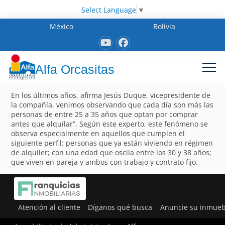
Select Language
▼
México
Bolivia
Alfa Orcasitas
En los últimos años, afirma Jesús Duque, vicepresidente de
la compañía, venimos observando que cada día son más las
personas de entre 25 a 35 años que optan por comprar
antes que alquilar”. Según este experto, este fenómeno se
observa especialmente en aquellos que cumplen el
siguiente perfil: personas que ya están viviendo en régimen
de alquiler; con una edad que oscila entre los 30 y 38 años;
que viven en pareja y ambos con trabajo y contrato fijo.
Atención al cliente
Díganos qué busca
Anuncie su inmueb