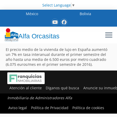
Select Language
▼
México
Bolivia
Alfa Orcasitas
EI precio medio de la vivienda de lujo en España aumentó
un 7% en tasa interanual durante el primer semestre del
año hasta una media de 6.500 euros por metro cuadrado
(6.075 euros/mes en el primer semestre de 2016).
Atención al cliente
Díganos qué busca
Anuncie su inmueb
Inmobiliaria de Administradores Alfa
Aviso legal
Política de Privacidad
Política de cookies