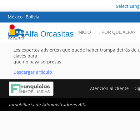
Select Lan
México
Bolivia
Alfa Orcasitas
INICIO
¿POR QUÉ ALFA?
Los expertos advierten que puede haber trampa detrás de un
claves para
que no haya sorpresas.
Descargar artículo
Atención al cliente
Dí
Inmobiliaria de Administradores Alfa