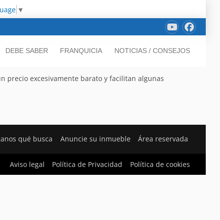
guage
▼
DEBE SABER
FRANQUICIA
NOTICIAS / CONSEJOS
 precio excesivamente barato y facilitan algunas
ganos qué busca
Anuncie su inmueble
Área reservada
Aviso legal
Política de Privacidad
Política de cookies