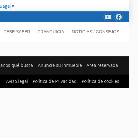
guage
▼
DEBE SABER
FRANQUICIA
NOTICIAS / CONSEJOS
ganos qué busca
Anuncie su inmueble
Área reservada
Aviso legal
Política de Privacidad
Política de cookies