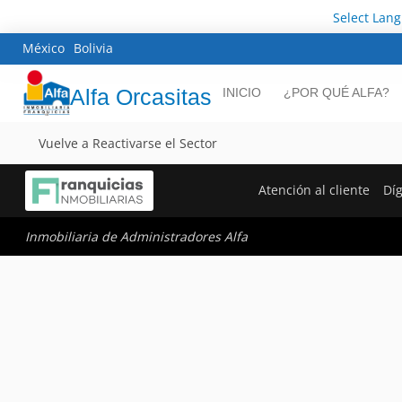
Select Lan
México
Bolivia
Alfa Orcasitas
INICIO
¿POR QUÉ ALFA?
Vuelve a Reactivarse el Sector
Atención al cliente
Dí
Inmobiliaria de Administradores Alfa