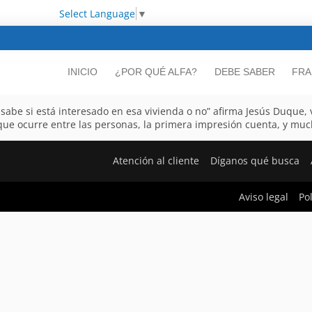
Select Language
▼
INICIO
¿POR QUÉ ALFA?
DEBE SABER
FRA
sabe si está interesado en esa vivienda o no” afirma Jesús Duque, 
 que ocurre entre las personas, la primera impresión cuenta, y muc
Atención al cliente
Díganos qué busca
Aviso legal
Po