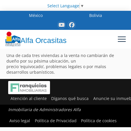
Select Language
▼
México
Bolivia
Alfa Orcasitas
Una de cada tres viviendas a la venta no cambiarán de
dueño por su pésima ubicación, un
precio ‘equivocado’, problemas legales o por malos
desarrollos urbanísticos.
Atención al cliente
Díganos qué busca
Anuncie su inmueb
Inmobiliaria de Administradores Alfa
Aviso legal
Política de Privacidad
Política de cookies