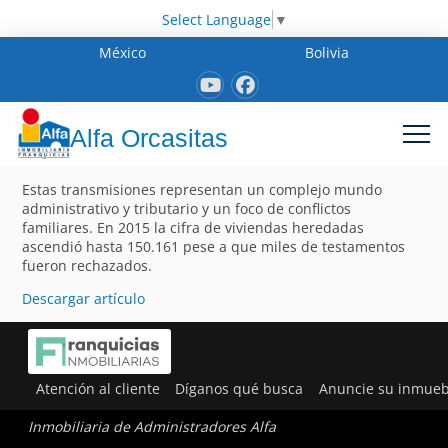
Select Language
▼
México
Bolivia
Alfa Orcasitas
Estas transmisiones representan un complejo mundo
administrativo y tributario y un foco de conflictos
familiares. En 2015 la cifra de viviendas heredadas
ascendió hasta 150.161 pese a que miles de testamentos
fueron rechazados.
Descargar artículo
Atención al cliente
Díganos qué busca
Anuncie su inmueb
Inmobiliaria de Administradores Alfa