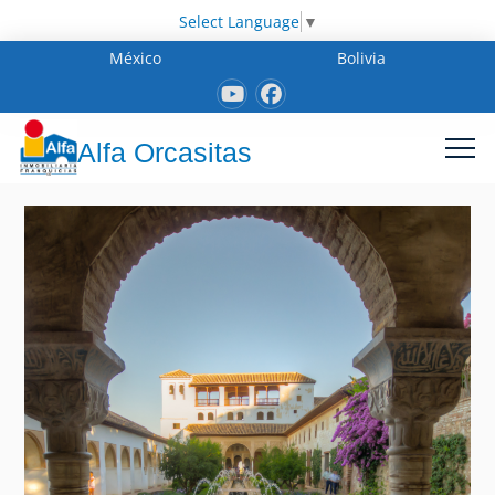
Select Language
▼
México
Bolivia
Alfa Orcasitas