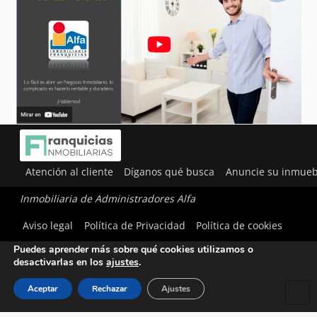
Atención al cliente
Díganos qué busca
Anuncie su inmueb
Inmobiliaria de Administradores Alfa
Utilizamos cookies para ofrecerte la mejor experiencia en
Aviso legal
Política de Privacidad
Política de cookies
nuestra web.
Puedes aprender más sobre qué cookies utilizamos o
desactivarlas en los
ajustes
.
Aceptar
Rechazar
Ajustes