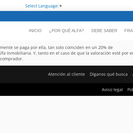
Select Language
▼
INICIO
¿POR QUÉ ALFA?
DEBE SABER
FRA
almente se paga por ella, tan solo coinciden en un 20% de
lfa Inmobiliaria. Y, tanto en el caso de que la valoración esté por
 comprador.
Atención al cliente
Díganos qué busca
Aviso legal
Po