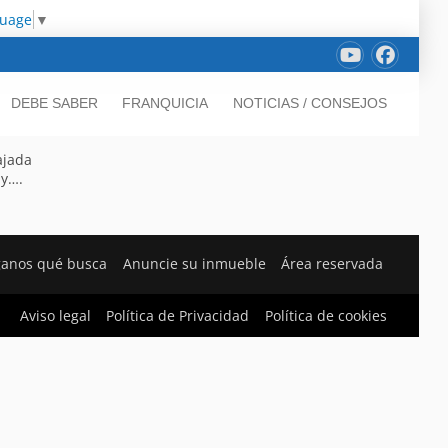
guage
▼
DEBE SABER
FRANQUICIA
NOTICIAS / CONSEJOS
ajada
 y….
ganos qué busca
Anuncie su inmueble
Área reservada
Aviso legal
Política de Privacidad
Política de cookies