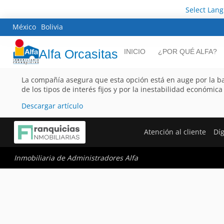
Select Lan
México
Bolivia
Alfa Orcasitas
INICIO
¿POR QUÉ ALFA?
La compañía asegura que esta opción está en auge por la b
de los tipos de interés fijos y por la inestabilidad económica
Descargar artículo
Atención al cliente
Dí
Inmobiliaria de Administradores Alfa